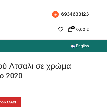
6934633123
0
0,00
€
English
ού Ατσαλι σε χρώμα
o 2020
Ο ΚΑΛΆΘΙ