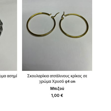
ώμα ασημί
Σκουλαρίκια ατσάλινους κρίκος σε
Αλυσί
ΚΑΛΆΘΙ
ΠΡΟΣΘΉΚΗ ΣΤΟ ΚΑΛΆΘΙ
χρώμα Χρυσό φ4 cm
χ
Μπιζού
1,00
€