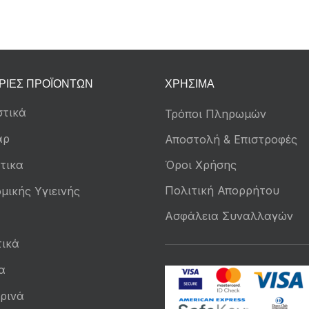
ΡΊΕΣ ΠΡΟΪΌΝΤΩΝ
ΧΡΉΣΙΜΑ
τικά
Τρόποι Πληρωμών
άρ
Αποστολή & Επιστροφές
τικα
Όροι Χρήσης
Πολιτική Απορρήτου
μικής Υγιεινής
Ασφάλεια Συναλλαγών
ικά
α
ρινά