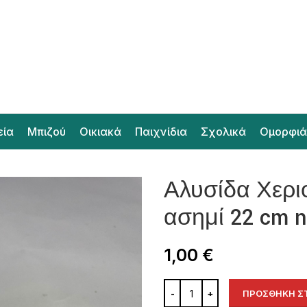
εία
Μπιζού
Οικιακά
Παιχνίδια
Σχολικά
Ομορφιά
Αλυσίδα Χερι
ασημί 22 cm n
1,00
€
ΠΡΟΣΘΉΚΗ ΣΤ