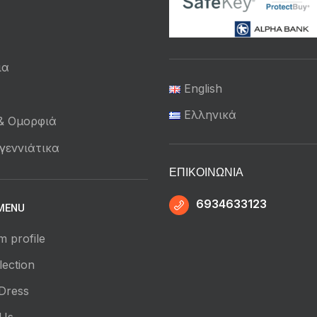
ια
English
ά
Ελληνικά
 & Ομορφιά
γεννιάτικα
ΕΠΙΚΟΙΝΩΝΊΑ
6934633123
MENU
m profile
ection
Dress
 Us