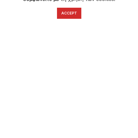
Instagram profile
New Collection
ACCEPT
Woman Dress
Contact Us
Latest News
Purchase Theme
ΧΡΉΣΙΜΑ
Τρόποι Πληρωμών
Αποστολή & Επιστροφές
Όροι Χρήσης
Πολιτική Απορρήτου
Ασφάλεια Συναλλαγών