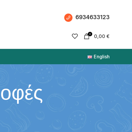
6934633123
0
0,00
€
English
ροφές