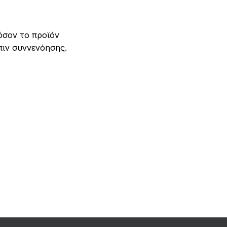
όσον το προϊόν
πιν συννενόησης.