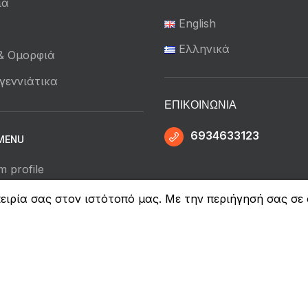
ια
English
ά
Ελληνικά
 & Ομορφιά
γεννιάτικα
ΕΠΙΚΟΙΝΩΝΊΑ
6934633123
MENU
m profile
ection
ειρία σας στον ιστότοπό μας. Με την περιήγησή σας σε
Dress
 Us
News
e Theme