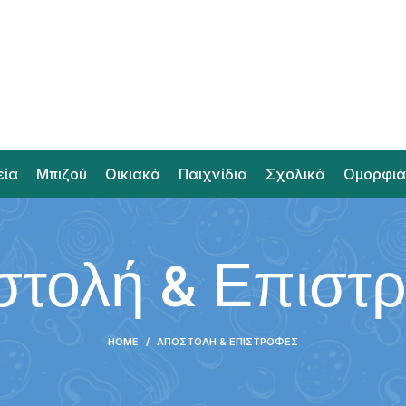
εία
Μπιζού
Οικιακά
Παιχνίδια
Σχολικά
Ομορφιά
τολή & Επιστ
HOME
ΑΠΟΣΤΟΛΉ & ΕΠΙΣΤΡΟΦΈΣ