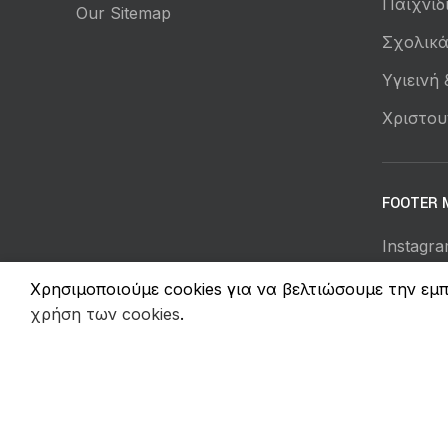
Παιχνίδ
Our Sitemap
Σχολικ
Υγιεινή
Χριστου
FOOTER 
Instagra
New Coll
Χρησιμοποιούμε cookies για να βελτιώσουμε την εμπ
χρήση των cookies
.
Woman 
Contact
Latest 
Purchas