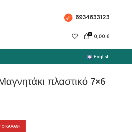
6934633123
0
0,00
€
English
Μαγνητάκι πλαστικό 7×6
Ο ΚΑΛΆΘΙ