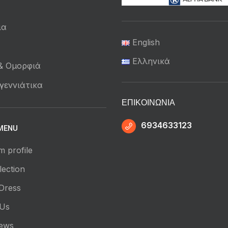
ια
English
ά
Ελληνικά
 & Ομορφιά
γεννιάτικα
ΕΠΙΚΟΙΝΩΝΊΑ
6934633123
MENU
m profile
ection
Dress
 Us
News