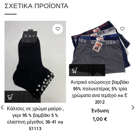
ΣΧΕΤΙΚΆ ΠΡΟΪΌΝΤΑ
Αντρικό εσώρουχο βαμβάκι
95% πολυεστέρας 5% τρία
χρώματα ανα τεμάχιο no Ε
2012
Κάλτσες σε χρώμα μαύρο ,
Ένδυση
γκρι 95 % βαμβάκι 5 %
1,00
€
ελαστινη μέγεθος 36-41 no
E1113