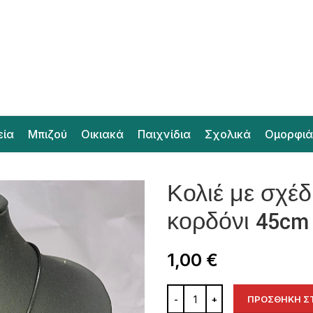
εία
Μπιζού
Οικιακά
Παιχνίδια
Σχολικά
Ομορφιά
Κολιέ με σχέ
κορδόνι 45cm
1,00
€
ΠΡΟΣΘΉΚΗ ΣΤ