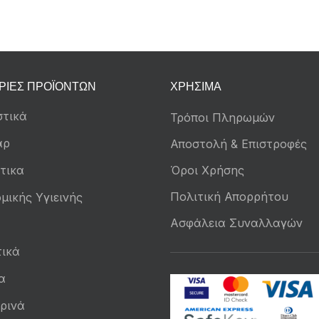
ΡΊΕΣ ΠΡΟΪΌΝΤΩΝ
ΧΡΉΣΙΜΑ
τικά
Τρόποι Πληρωμών
άρ
Αποστολή & Επιστροφές
τικα
Όροι Χρήσης
Πολιτική Απορρήτου
μικής Υγιεινής
Ασφάλεια Συναλλαγών
ικά
α
ρινά