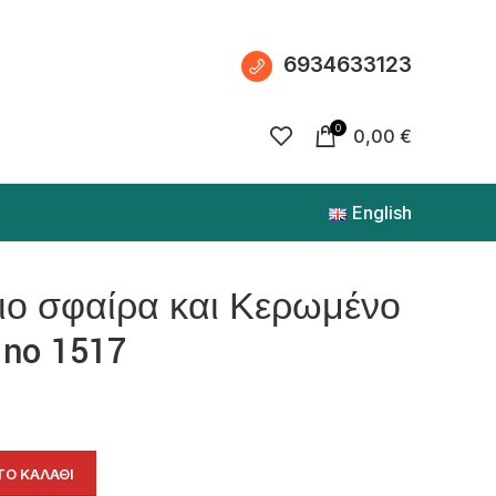
6934633123
0
0,00
€
English
διο σφαίρα και Κερωμένο
 no 1517
Ο ΚΑΛΆΘΙ