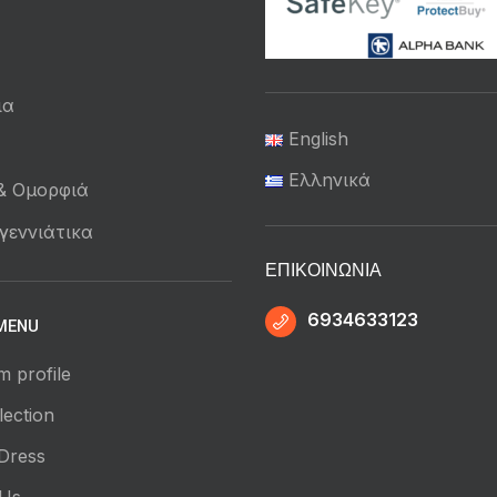
ια
English
ά
Ελληνικά
 & Ομορφιά
γεννιάτικα
ΕΠΙΚΟΙΝΩΝΊΑ
6934633123
MENU
m profile
ection
Dress
 Us