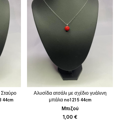
ο Σταύρο
Αλυσίδα ατσάλι με σχέδιο γυάλινη
Αλυσί
ΚΑΛΆΘΙ
ΠΡΟΣΘΉΚΗ ΣΤΟ ΚΑΛΆΘΙ
8 44cm
μπάλα no1215 44cm
Μπιζού
1,00
€