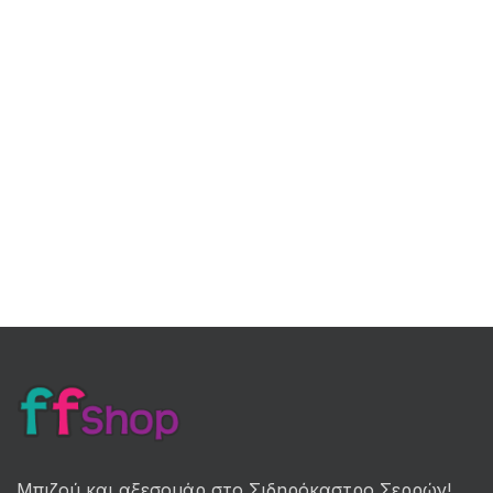
Μπιζού και αξεσουάρ στο Σιδηρόκαστρο Σερρών!