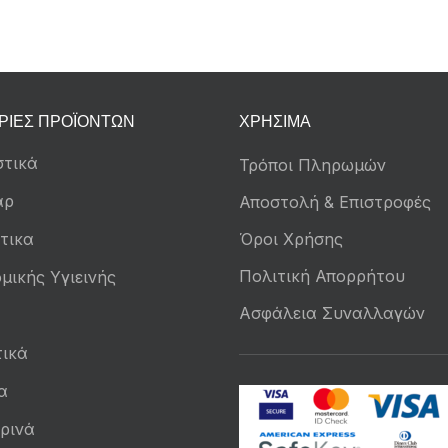
ΡΊΕΣ ΠΡΟΪΌΝΤΩΝ
ΧΡΉΣΙΜΑ
τικά
Τρόποι Πληρωμών
άρ
Αποστολή & Επιστροφές
τικα
Όροι Χρήσης
Πολιτική Απορρήτου
μικής Υγιεινής
Ασφάλεια Συναλλαγών
ικά
α
ρινά