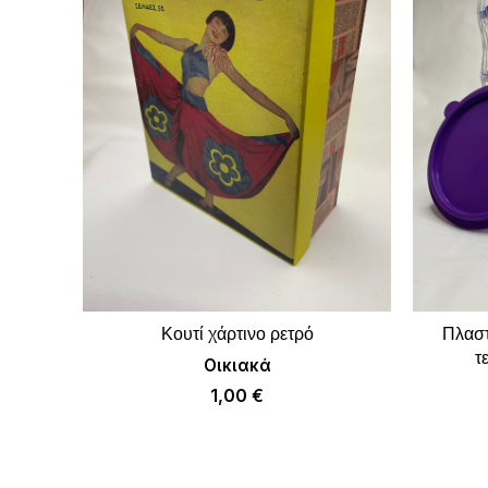
Κουτί χάρτινο ρετρό
Πλαστ
ΠΡΟΣΘΉΚΗ ΣΤΟ ΚΑΛΆΘΙ
τ
Οικιακά
1,00
€