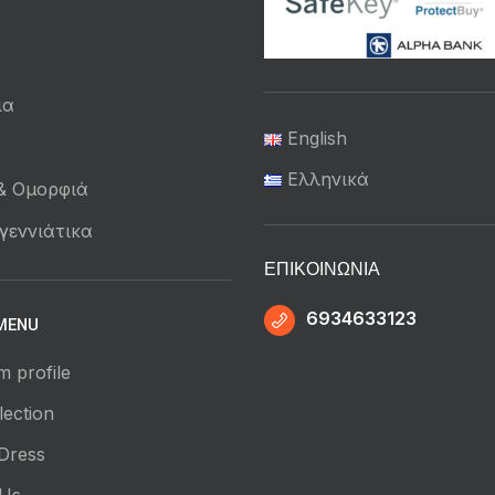
ια
English
ά
Ελληνικά
 & Ομορφιά
γεννιάτικα
ΕΠΙΚΟΙΝΩΝΊΑ
6934633123
MENU
m profile
ection
Dress
 Us