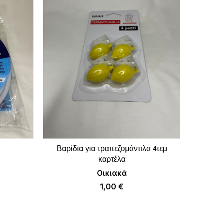
Βαρίδια για τραπεζομάντιλα 4τεμ
Στ
ΚΑΛΆΘΙ
ΠΡΟΣΘΉΚΗ ΣΤΟ ΚΑΛΆΘΙ
καρτέλα
Οικιακά
1,00
€