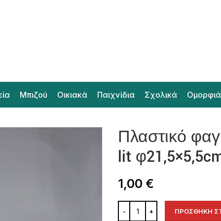
εία
Μπιζού
Οικιακά
Παιχνίδια
Σχολικά
Ομορφιά
Πλαστικό φαγη
lit φ21,5×5,5c
1,00
€
ΠΡΟΣΘΉΚΗ ΣΤ