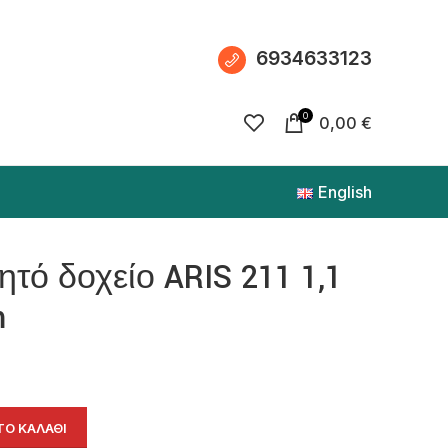
6934633123
0
0,00
€
English
τό δοχείο ARIS 211 1,1
m
Ο ΚΑΛΆΘΙ