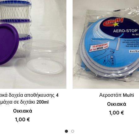
ικά δοχεία αποθήκευσης 4
Αεροστόπ Multi
ΠΡΟΣΘΉΚΗ ΣΤΟ ΚΑΛΆΘΙ
ΠΡΟΣΘΉΚΗ ΣΤΟ 
εμάχια σε διχτάκι 200ml
Οικιακά
Οικιακά
1,00
€
1,00
€