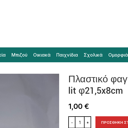
εία
Μπιζού
Οικιακά
Παιχνίδια
Σχολικά
Ομορφιά
Πλαστικό φαγη
lit φ21,5x8cm
1,00
€
ΠΡΟΣΘΉΚΗ ΣΤ