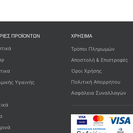
ΡΊΕΣ ΠΡΟΪΌΝΤΩΝ
ΧΡΉΣΙΜΑ
τικά
Τρόποι Πληρωμών
άρ
Αποστολή & Επιστροφές
τικα
Όροι Χρήσης
Πολιτική Απορρήτου
μικής Υγιεινής
Ασφάλεια Συναλλαγών
ικά
α
ρινά