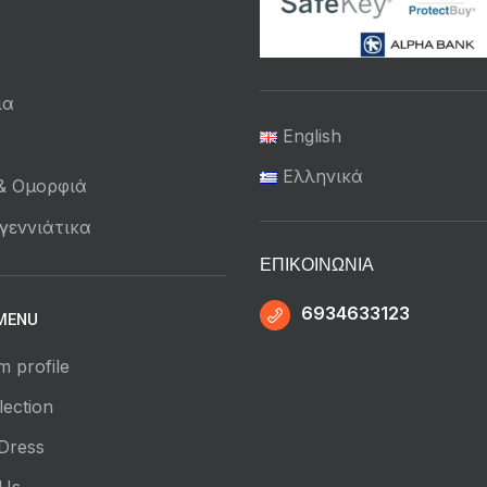
ια
English
ά
Ελληνικά
 & Ομορφιά
γεννιάτικα
ΕΠΙΚΟΙΝΩΝΊΑ
6934633123
MENU
m profile
ection
Dress
 Us