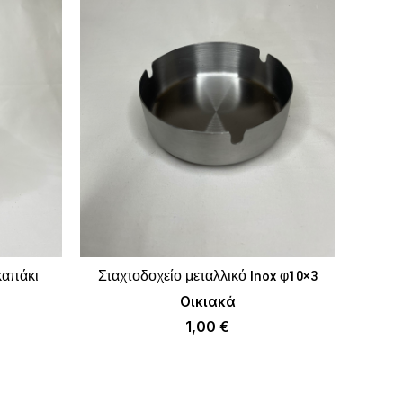
Γλώσ
καπάκι
Σταχτοδοχείο μεταλλικό Inox φ10×3
ΚΑΛΆΘΙ
ΠΡΟΣΘΉΚΗ ΣΤΟ ΚΑΛΆΘΙ
Οικιακά
1,00
€