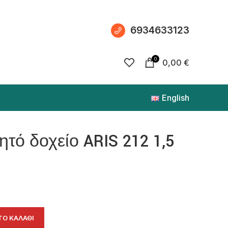
6934633123
0
0,00
€
English
τό δοχείο ARIS 212 1,5
Ο ΚΑΛΆΘΙ