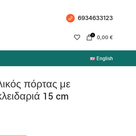
6934633123
0
0,00
€
English
λικός πόρτας με
κλειδαριά 15 cm