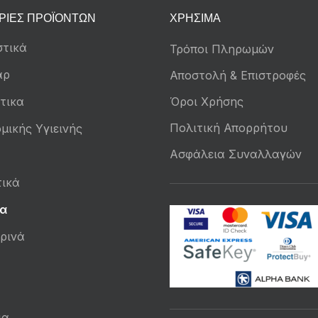
ΡΊΕΣ ΠΡΟΪΌΝΤΩΝ
ΧΡΉΣΙΜΑ
τικά
Τρόποι Πληρωμών
άρ
Αποστολή & Επιστροφές
τικα
Όροι Χρήσης
Πολιτική Απορρήτου
μικής Υγιεινής
Ασφάλεια Συναλλαγών
ικά
α
ρινά
ια