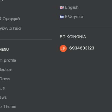
English
ά
Ελληνικά
 & Ομορφιά
γεννιάτικα
ΕΠΙΚΟΙΝΩΝΊΑ
6934633123
MENU
m profile
ection
Dress
 Us
News
e Theme