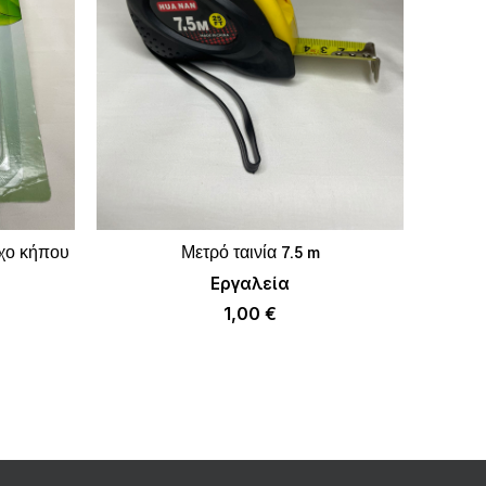
ιχο κήπου
Μετρό ταινία 7.5 m
Μπαταρ
ΚΑΛΆΘΙ
ΠΡΟΣΘΉΚΗ ΣΤΟ ΚΑΛΆΘΙ
Εργαλεία
1,00
€