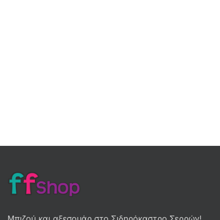
Μπιζού και αξεσουάρ στο Σιδηρόκαστρο Σερρών!