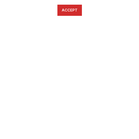
ACCEPT
English
Ελληνικά
ΕΠΙΚΟΙΝΩΝΊΑ
6934633123