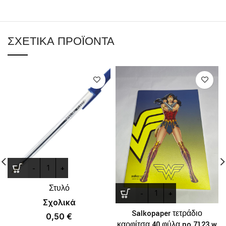
ΣΧΕΤΙΚΆ ΠΡΟΪΌΝΤΑ
Στυλό
Σχολικά
Salkopaper τετράδιο
0,50
€
καρφίτσα 40 φύλα no 7123 w