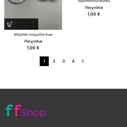
Νεροπίστολο18.5×9.5
Παιχνίδια
1,00
€
Μπρελόκ τουρμπίνα 9 cm
Παιχνίδια
1,00
€
1
2
3
4