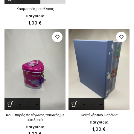
Κουμπαράς μεταλλικός
Παιχνίδια
1,00
€
Κουμπαράς πολύγωνος παιδικός με
Κουτί χάρτινο ψαράκια
κλειδαριά
Παιχνίδια
Παιχνίδια
1,00
€
1,00
€