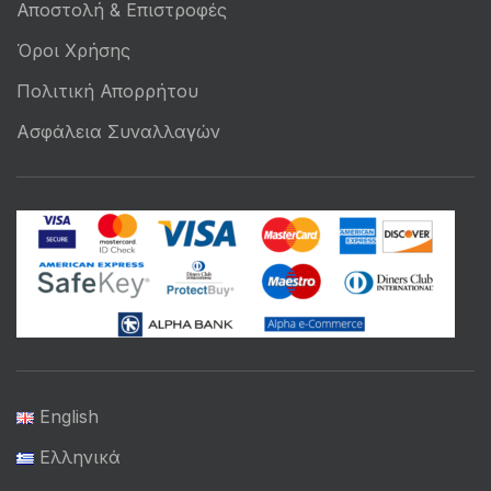
Αποστολή & Επιστροφές
Όροι Χρήσης
Πολιτική Απορρήτου
Ασφάλεια Συναλλαγών
English
Ελληνικά