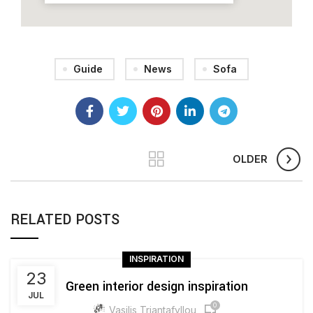
Guide
News
Sofa
OLDER
RELATED POSTS
INSPIRATION
23
Green interior design inspiration
JUL
0
Vasilis Triantafyllou