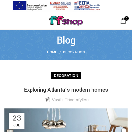
0
Blog
HOME
DECORATION
DECORATION
Exploring Atlanta’s modern homes
Vasilis Triantafyllou
23
JUL